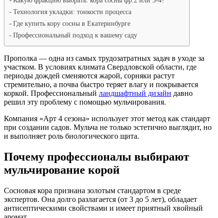
Какую фракцию выбрать: кора сосны фр.2 или 3-4?
Технология укладки: тонкости процесса
Где купить кору сосны в Екатеринбурге
Профессиональный подход к вашему саду
Прополка — одна из самых трудозатратных задач в уходе за
участком. В условиях климата Свердловской области, где
периоды дождей сменяются жарой, сорняки растут
стремительно, а почва быстро теряет влагу и покрывается
коркой. Профессиональный
ландшафтный дизайн
давно
решил эту проблему с помощью мульчирования.
Компания «Арт 4 сезона» использует этот метод как стандарт
при создании садов. Мульча не только эстетично выглядит, но
и выполняет роль биологического щита.
Почему профессионалы выбирают
мульчирование корой
Сосновая кора признана золотым стандартом в среде
экспертов. Она долго разлагается (от 3 до 5 лет), обладает
антисептическими свойствами и имеет приятный хвойный
аромат.