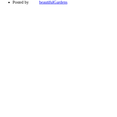
Posted by
beautifulGardens