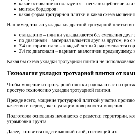
какое основание используется – песчано-щебневое или 
монтаж бордюров;
какая форма тротуарной плитки и какая схема мощения
Например, только укладка квадратной тротуарной плитки в
стандартно – плитки укладываются без смещения друг 
по диагонали – материал кладется друг за другом, но с
3\4 по горизонтали – каждый четный ряд смещается гор
3\4 по диагонали – вариант, аналогичен предыдущему, н
Какая бы схема укладки тротуарной плитки не использовала
Технология укладки тротуарной плитки от комп
Чтобы мощение из тротуарной плитки радовало вас на протя
простую технологию укладки тротуарной плитки.
Прежде всего, мощение тротуарной плиткой участка производ
качество и период эксплуатации поверхности мощения.
Подготовка основания начинается с разметки территории, ко
утрамбовки грунта.
Далее, готовится подстилающий слой, состоящий из: