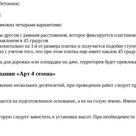
бетонное;
;
озможна четырьмя вариантами:
за другом с равным расстоянием, которое фиксируется пластик
 наклоном в 45 градусов
изонтально на 1\4 от размера плитки и получается подобие ступ
о с учетом того, что при этом плитка еще имеет наклон 45 град
сь для дорожки или площадки на даче, территория будет привле
ании «Арт 4 сезона»
жении нескольких десятилетий, при проведении работ следует п
ится на подготовленное основание, а не на голую землю. Именн
торую следует замостить и установки высот. При необходимости