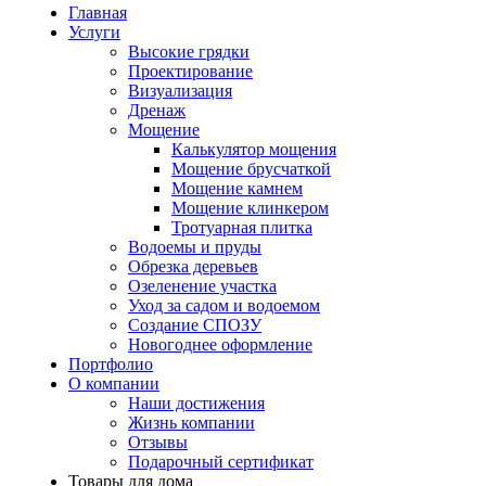
Главная
Услуги
Высокие грядки
Проектирование
Визуализация
Дренаж
Мощение
Калькулятор мощения
Мощение брусчаткой
Мощение камнем
Мощение клинкером
Тротуарная плитка
Водоемы и пруды
Обрезка деревьев
Озеленение участка
Уход за садом и водоемом
Создание СПОЗУ
Новогоднее оформление
Портфолио
О компании
Наши достижения
Жизнь компании
Отзывы
Подарочный сертификат
Товары для дома