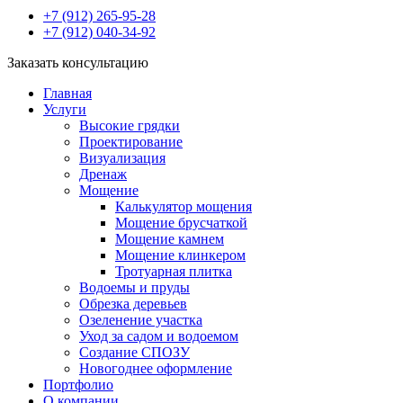
+7 (912) 265-95-28
+7 (912) 040-34-92
Заказать консультацию
Главная
Услуги
Высокие грядки
Проектирование
Визуализация
Дренаж
Мощение
Калькулятор мощения
Мощение брусчаткой
Мощение камнем
Мощение клинкером
Тротуарная плитка
Водоемы и пруды
Обрезка деревьев
Озеленение участка
Уход за садом и водоемом
Создание СПОЗУ
Новогоднее оформление
Портфолио
О компании