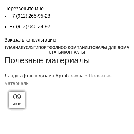
Перезвоните мне
+7 (912) 265-95-28
+7 (912) 040-34-92
Заказать консультацию
ГЛАВНАЯ
УСЛУГИ
ПОРТФОЛИО
О КОМПАНИИ
ТОВАРЫ ДЛЯ ДОМА
СТАТЬИ
КОНТАКТЫ
Полезные материалы
Ландшафтный дизайн Арт 4 сезона
»
Полезные
материалы
02
30
29
23
20
18
15
10
09
09
ИЮН
ИЮН
ИЮН
ИЮН
ИЮН
ИЮН
ИЮН
ИЮН
ИЮН
ИЮЛ