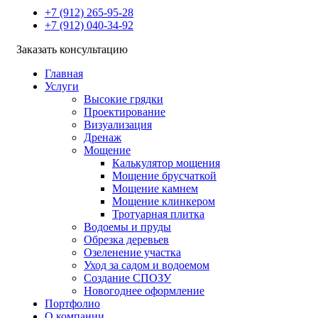
+7 (912) 265-95-28
+7 (912) 040-34-92
Заказать консультацию
Главная
Услуги
Высокие грядки
Проектирование
Визуализация
Дренаж
Мощение
Калькулятор мощения
Мощение брусчаткой
Мощение камнем
Мощение клинкером
Тротуарная плитка
Водоемы и пруды
Обрезка деревьев
Озеленение участка
Уход за садом и водоемом
Создание СПОЗУ
Новогоднее оформление
Портфолио
О компании