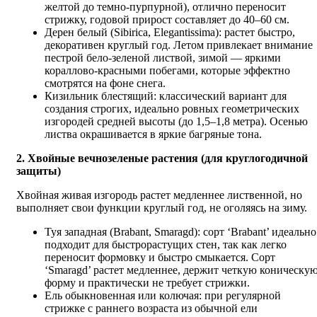
желтой до темно-пурпурной), отлично переносит
стрижку, годовой прирост составляет до 40–60 см.
Дерен белый (Sibirica, Elegantissima): растет быстро,
декоративен круглый год. Летом привлекает внимание
пестрой бело-зеленой листвой, зимой — яркими
кораллово-красными побегами, которые эффектно
смотрятся на фоне снега.
Кизильник блестящий: классический вариант для
создания строгих, идеально ровных геометрических
изгородей средней высоты (до 1,5–1,8 метра). Осенью
листва окрашивается в яркие багряные тона.
2. Хвойные вечнозеленые растения (для круглогодичной
защиты)
Хвойная живая изгородь растет медленнее лиственной, но
выполняет свои функции круглый год, не оголяясь на зиму.
Туя западная (Brabant, Smaragd): сорт ‘Brabant’ идеально
подходит для быстрорастущих стен, так как легко
переносит формовку и быстро смыкается. Сорт
‘Smaragd’ растет медленнее, держит четкую коническу
форму и практически не требует стрижки.
Ель обыкновенная или колючая: при регулярной
стрижке с раннего возраста из обычной ели