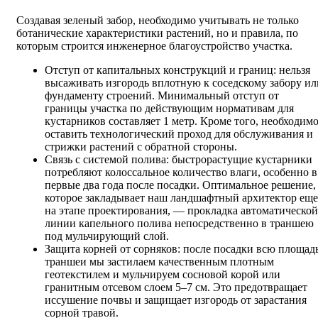
Создавая зеленый забор, необходимо учитывать не только
ботанические характеристики растений, но и правила, по
которым строится инженерное благоустройство участка.
Отступ от капитальных конструкций и границ: нельзя
высаживать изгородь вплотную к соседскому забору ил
фундаменту строений. Минимальный отступ от
границы участка по действующим нормативам для
кустарников составляет 1 метр. Кроме того, необходим
оставить технологический проход для обслуживания и
стрижки растений с обратной стороны.
Связь с системой полива: быстрорастущие кустарники
потребляют колоссальное количество влаги, особенно в
первые два года после посадки. Оптимальное решение,
которое закладывает наш ландшафтный архитектор еще
на этапе проектирования, — прокладка автоматической
линии капельного полива непосредственно в траншею
под мульчирующий слой.
Защита корней от сорняков: после посадки всю площад
траншеи мы застилаем качественным плотным
геотекстилем и мульчируем сосновой корой или
гранитным отсевом слоем 5–7 см. Это предотвращает
иссушение почвы и защищает изгородь от зарастания
сорной травой.