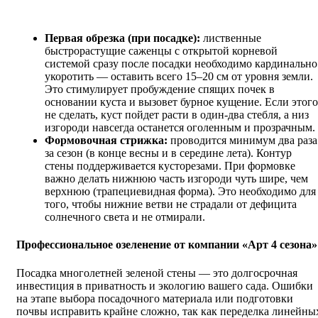
Первая обрезка (при посадке):
лиственные
быстрорастущие саженцы с открытой корневой
системой сразу после посадки необходимо кардинально
укоротить — оставить всего 15–20 см от уровня земли.
Это стимулирует пробуждение спящих почек в
основании куста и вызовет бурное кущение. Если этого
не сделать, куст пойдет расти в один-два стебля, а низ
изгороди навсегда останется оголенным и прозрачным.
Формовочная стрижка:
проводится минимум два раза
за сезон (в конце весны и в середине лета). Контур
стены поддерживается кусторезами. При формовке
важно делать нижнюю часть изгороди чуть шире, чем
верхнюю (трапециевидная форма). Это необходимо для
того, чтобы нижние ветви не страдали от дефицита
солнечного света и не отмирали.
Профессиональное озеленение от компании «Арт 4 сезона»
Посадка многолетней зеленой стены — это долгосрочная
инвестиция в приватность и экологию вашего сада. Ошибки
на этапе выбора посадочного материала или подготовки
почвы исправить крайне сложно, так как переделка линейны