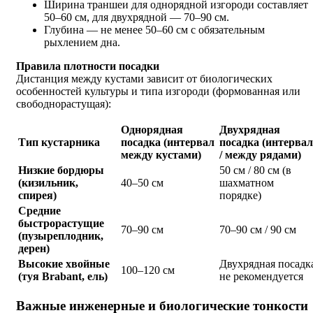
Ширина траншеи для однорядной изгороди составляет
50–60 см, для двухрядной — 70–90 см.
Глубина — не менее 50–60 см с обязательным
рыхлением дна.
Правила плотности посадки
Дистанция между кустами зависит от биологических
особенностей культуры и типа изгороди (формованная или
свободнорастущая):
Однорядная
Двухрядная
Тип кустарника
посадка (интервал
посадка (интервал
между кустами)
/ между рядами)
Низкие бордюры
50 см / 80 см (в
(кизильник,
40–50 см
шахматном
спирея)
порядке)
Средние
быстрорастущие
70–90 см
70–90 см / 90 см
(пузыреплодник,
дерен)
Высокие хвойные
Двухрядная посадк
100–120 см
(туя Brabant, ель)
не рекомендуется
Важные инженерные и биологические тонкости