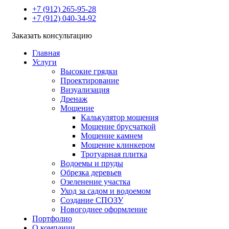
+7 (912) 265-95-28
+7 (912) 040-34-92
Заказать консультацию
Главная
Услуги
Высокие грядки
Проектирование
Визуализация
Дренаж
Мощение
Калькулятор мощения
Мощение брусчаткой
Мощение камнем
Мощение клинкером
Тротуарная плитка
Водоемы и пруды
Обрезка деревьев
Озеленение участка
Уход за садом и водоемом
Создание СПОЗУ
Новогоднее оформление
Портфолио
О компании