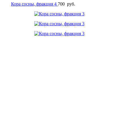
Кора сосны, фракция 4
700
руб.