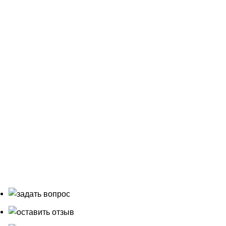
Цена проекта
Политика конфиденциальности
Политика cookie (файлы идентификации
пользователей)
Согласие на обработку данных
© 2004 - 2026 гг. Ландшафтно-строительная компания
"
АРТ 4 Сезона
" ИП Фёдоровых Н.М ОГРИП
307660402200030
ВНИМАНИЕ! Содержимое данного сайта не является
рекламой, а предназначено для предоставления
посетителям сайта информации об услугах,
оказываемых нашей компанией с примерами уже
выполненных работ и услуг. Все цены, указанные на
сайте, не являются публичной офертой.