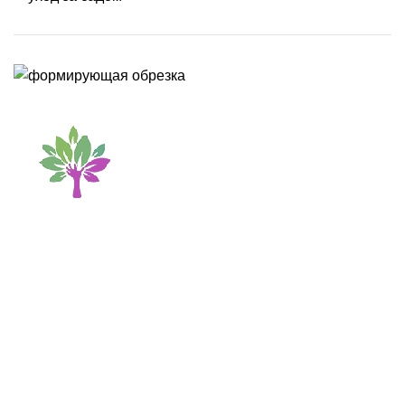
Разработка ландшафтных проектов, благоустройство и
озеленение участка. Профессиональный уход за садом.
Использование фото и видео с сайта запрещено без
разрешения правообладателя. Необходимо получить
письменное согласие автора или заключить договор на
размещение.
Контакты
+7 (912) 265-95-28
+7 (912) 040-34-92