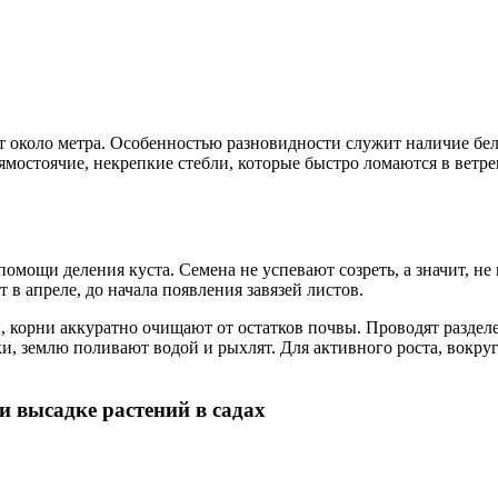
т около метра. Особенностью разновидности служит наличие бел
ямостоячие, некрепкие стебли, которые быстро ломаются в вет
омощи деления куста. Семена не успевают созреть, а значит, н
 в апреле, до начала появления завязей листов.
, корни аккуратно очищают от остатков почвы. Проводят раздел
дки, землю поливают водой и рыхлят. Для активного роста, вок
и высадке растений в садах