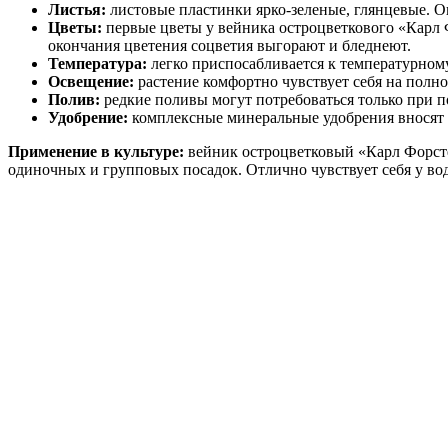
Листья:
листовые пластинки ярко-зеленые, глянцевые. Они
Цветы:
первые цветы у вейника остроцветкового «Карл Ф
окончания цветения соцветия выгорают и бледнеют.
Температура:
легко приспосабливается к температурному
Освещение:
растение комфортно чувствует себя на полно
Полив:
редкие поливы могут потребоваться только при п
Удобрение:
комплексные минеральные удобрения вносят н
Применение в культуре:
вейник остроцветковый «Карл Форсте
одиночных и групповых посадок. Отлично чувствует себя у во