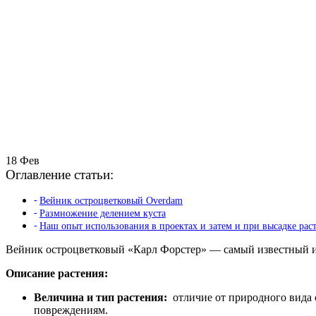
18
Фев
Оглавление статьи:
Вейник остроцветковый Overdam
Размножение делением куста
Наш опыт использования в проектах и затем и при высадке раст
Вейник остроцветковый «Карл Форстер» — самый известный ис
Описание растения:
Величина и тип растения:
отличие от природного вида с
повреждениям.