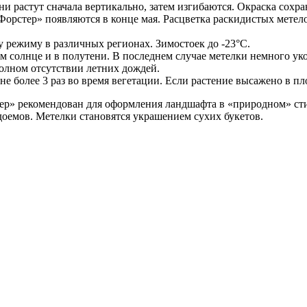
 растут сначала вертикально, затем изгибаются. Окраска сохран
орстер» появляются в конце мая. Расцветка раскидистых метело
 режиму в различных регионах. Зимостоек до -23°C.
м солнце и в полутени. В последнем случае метелки немного ук
олном отсутствии летних дождей.
е более 3 раз во время вегетации. Если растение высажено в п
р» рекомендован для оформления ландшафта в «природном» стиле
доемов. Метелки становятся украшением сухих букетов.