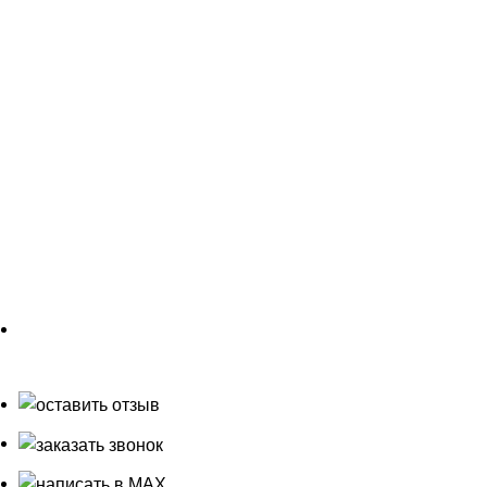
Согласие на обработку данных
© 2004 - 2026 гг. Ландшафтно-строительная компания
"
АРТ 4 Сезона
" ИП Фёдоровых Н.М ОГРИП
307660402200030
ВНИМАНИЕ! Содержимое данного сайта не является
рекламой, а предназначено для предоставления
посетителям сайта информации об услугах,
оказываемых нашей компанией с примерами уже
выполненных работ и услуг. Все цены, указанные на
сайте, не являются публичной офертой.