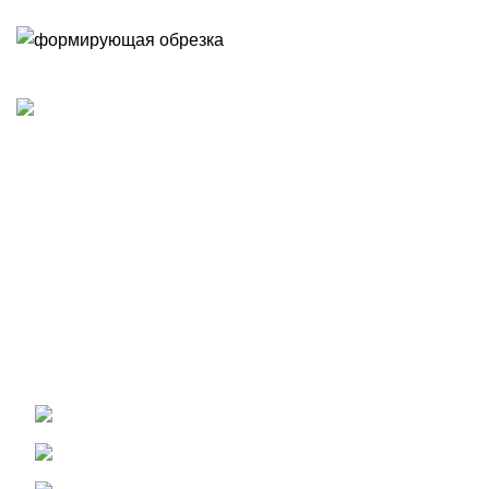
Разработка ландшафтных проектов, благоустройство и
озеленение участка. Профессиональный уход за садом.
Использование фото и видео с сайта запрещено без
разрешения правообладателя. Необходимо получить
письменное согласие автора или заключить договор на
размещение.
Контакты
+7 (912) 265-95-28
+7 (912) 040-34-92
help@art-4season.ru