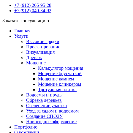
+7 (912) 265-95-28
+7 (912) 040-34-92
Заказать консультацию
Главная
Услуги
Высокие грядки
Проектирование
Визуализация
Дренаж
Мощение
Калькулятор мощения
Мощение брусчаткой
Мощение камнем
Мощение клинкером
Тротуарная плитка
Водоемы и пруды
Обрезка деревьев
Озеленение участка
Уход за садом и водоемом
Создание СПОЗУ
Новогоднее оформление
Портфолио
О компании