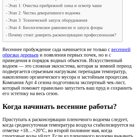
Этап 1: Очистка прибрежной зоны и осмотр чаши
Этап 2: Чистка декоративного водоема
Этап 3: Технический запуск оборудования
Этап 4: Биологическое равновесие и запуск флоры
Почему стоит доверить расконсервацию профессионалам?
Весеннее пробуждение сада начинается не только с
весенней
обрезки деревьев
и появления первых почек, но и с
приведения в порядок водных объектов. Искусственный
водоем — это сложная экосистема, которая за зимний период
подвергается серьезным нагрузкам: перепадам температур,
накоплению органического мусора и застойным процессам.
Компания Арт 4 сезона подготовила экспертный чек-лист,
который поможет правильно запустить ваш пруд и сохранить
его эстетику на весь сезон.
Когда начинать весенние работы?
Приступать к расконсервации пленочного водоема следует,
когда среднесуточная температура воздуха стабилизируется на
отметке +18…+20°C, во второй половине мая, когда
грунтовые воды уйдут. Если из пленочного водоема выкачать