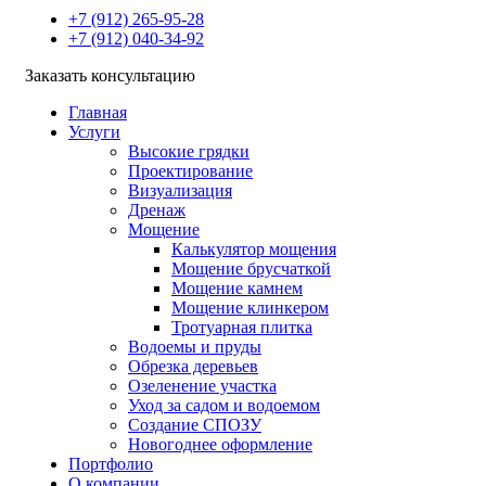
+7 (912) 265-95-28
+7 (912) 040-34-92
Заказать консультацию
Главная
Услуги
Высокие грядки
Проектирование
Визуализация
Дренаж
Мощение
Калькулятор мощения
Мощение брусчаткой
Мощение камнем
Мощение клинкером
Тротуарная плитка
Водоемы и пруды
Обрезка деревьев
Озеленение участка
Уход за садом и водоемом
Создание СПОЗУ
Новогоднее оформление
Портфолио
О компании