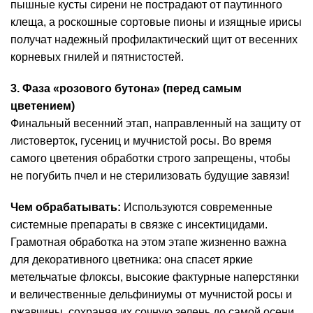
пышные кусты сирени не пострадают от паутинного
клеща, а роскошные сортовые пионы и изящные ирисы
получат надежный профилактический щит от весенних
корневых гнилей и пятнистостей.
3. Фаза «розового бутона» (перед самым
цветением)
Финальный весенний этап, направленный на защиту от
листоверток, гусениц и мучнистой росы. Во время
самого цветения обработки строго запрещены, чтобы
не погубить пчел и не стерилизовать будущие завязи!
Чем обрабатывать:
Используются современные
системные препараты в связке с инсектицидами.
Грамотная обработка на этом этапе жизненно важна
для декоративного цветника: она спасет яркие
метельчатые флоксы, высокие фактурные наперстянки
и величественные дельфиниумы от мучнистой росы и
ржавчины, сохраняя их сочную зелень до самой осени.