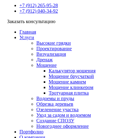
+7 (912) 265-95-28
+7 (912) 040-34-92
Заказать консультацию
Главная
Услуги
Высокие грядки
Проектирование
Визуализация
Дренаж
Мощение
Калькулятор мощения
Мощение брусчаткой
Мощение камнем
Мощение клинкером
Тротуарная плитка
Водоемы и пруды
Обрезка деревьев
Озеленение участка
Уход за садом и водоемом
Создание СПОЗУ
Новогоднее оформление
Портфолио
О компании