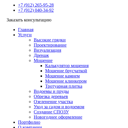
+7 (912) 265-95-28
+7 (912) 040-34-92
Заказать консультацию
Главная
Услуги
Высокие грядки
Проектирование
Визуализация
Дренаж
Мощение
Калькулятор мощения
Мощение брусчаткой
Мощение камнем
Мощение клинкером
Тротуарная плитка
Водоемы и пруды
Обрезка деревьев
Озеленение участка
Уход за садом и водоемом
Создание СПОЗУ
Новогоднее оформление
Портфолио
О компании