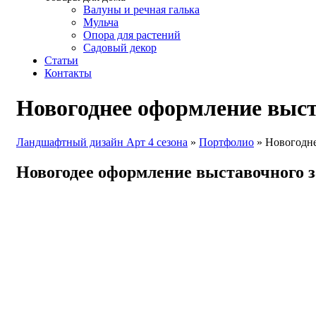
Валуны и речная галька
Мульча
Опора для растений
Садовый декор
Статьи
Контакты
Новогоднее оформление выст
Ландшафтный дизайн Арт 4 сезона
»
Портфолио
»
Новогодне
Новогодее оформление выставочного з