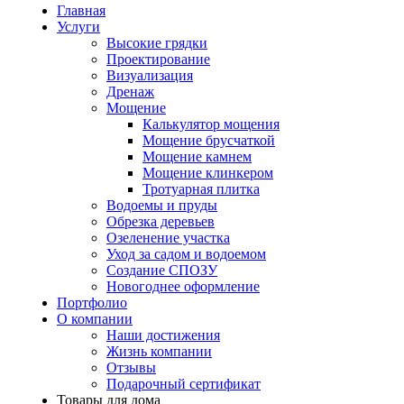
Главная
Услуги
Высокие грядки
Проектирование
Визуализация
Дренаж
Мощение
Калькулятор мощения
Мощение брусчаткой
Мощение камнем
Мощение клинкером
Тротуарная плитка
Водоемы и пруды
Обрезка деревьев
Озеленение участка
Уход за садом и водоемом
Создание СПОЗУ
Новогоднее оформление
Портфолио
О компании
Наши достижения
Жизнь компании
Отзывы
Подарочный сертификат
Товары для дома