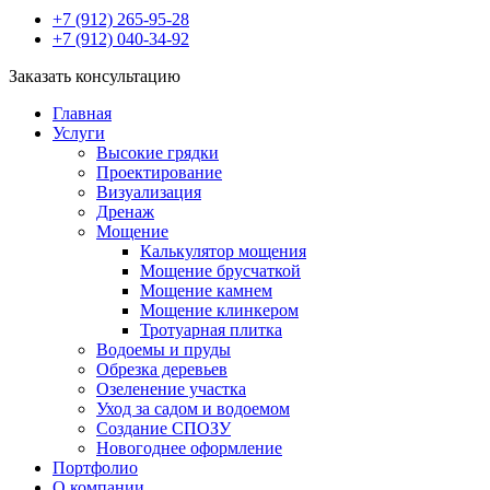
+7 (912) 265-95-28
+7 (912) 040-34-92
Заказать консультацию
Главная
Услуги
Высокие грядки
Проектирование
Визуализация
Дренаж
Мощение
Калькулятор мощения
Мощение брусчаткой
Мощение камнем
Мощение клинкером
Тротуарная плитка
Водоемы и пруды
Обрезка деревьев
Озеленение участка
Уход за садом и водоемом
Создание СПОЗУ
Новогоднее оформление
Портфолио
О компании