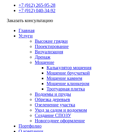
+7 (912) 265-95-28
+7 (912) 040-34-92
Заказать консультацию
Главная
Услуги
Высокие грядки
Проектирование
Визуализация
Дренаж
Мощение
Калькулятор мощения
Мощение брусчаткой
Мощение камнем
Мощение клинкером
Тротуарная плитка
Водоемы и пруды
Обрезка деревьев
Озеленение участка
Уход за садом и водоемом
Создание СПОЗУ
Новогоднее оформление
Портфолио
О компании