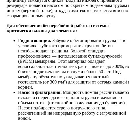
принципу замкнутого цикла. Вода из нижнего приемного
резервуара подается насосом по скрытым подземным трубам 
истоку (верхней точке), откуда самотеком спускается вниз по
сформированному руслу.
Для обеспечения бесперебойной работы системы
критически важны два элемента:
Гидроизоляция.
Забудьте о бетонировании русла — в
условиях глубокого промерзания грунтов бетон
неизбежно даст трещины. Золотой стандарт
профессионалов — использование бутилкаучуковой
(EPDM) мембраны. Этот материал обладает
колоссальной эластичностью, растягивается до 300%, н
боится подвижек почвы и служит более 50 лет. Под
мембрану обязательно укладывается плотный
геотекстиль (от 300 г/м²) для защиты от острых камней 
корней.
Насос и фильтрация.
Мощность помпы рассчитываетс
исходя из перепада высот, длины русла и желаемого
объема потока (от спокойного журчания до бурления).
Насос подбирается строго погружного типа,
рассчитанный на непрерывную работу с загрязненной
водой.