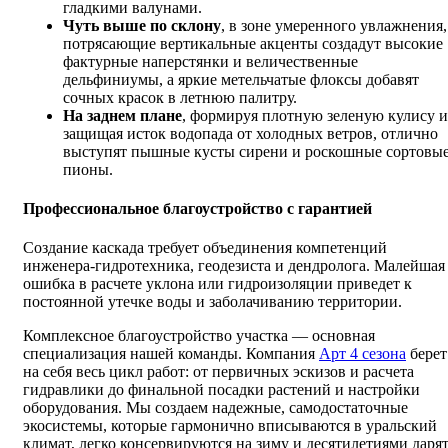
гладкими валунами.
Чуть выше по склону
, в зоне умеренного увлажнения,
потрясающие вертикальные акценты создадут высокие
фактурные наперстянки и величественные
дельфиниумы, а яркие метельчатые флоксы добавят
сочных красок в летнюю палитру.
На заднем плане
, формируя плотную зеленую кулису и
защищая исток водопада от холодных ветров, отлично
выступят пышные кусты сирени и роскошные сортовы
пионы.
Профессиональное благоустройство с гарантией
Создание каскада требует объединения компетенций
инженера-гидротехника, геодезиста и дендролога. Малейшая
ошибка в расчете уклона или гидроизоляции приведет к
постоянной утечке воды и заболачиванию территории.
Комплексное благоустройство участка — основная
специализация нашей команды. Компания
Арт 4 сезона
берет
на себя весь цикл работ: от первичных эскизов и расчета
гидравлики до финальной посадки растений и настройки
оборудования. Мы создаем надежные, самодостаточные
экосистемы, которые гармонично вписываются в уральский
климат, легко консервируются на зиму и десятилетиями даря