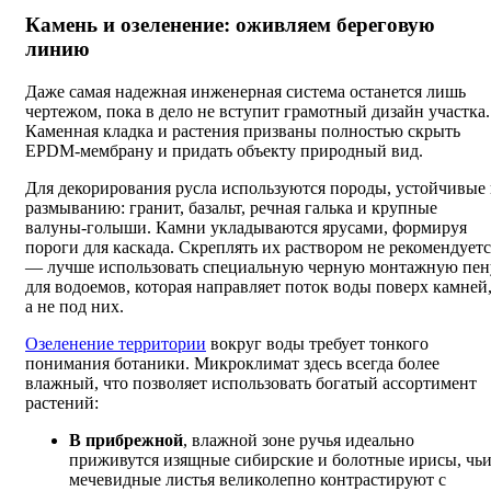
Камень и озеленение: оживляем береговую
линию
Даже самая надежная инженерная система останется лишь
чертежом, пока в дело не вступит грамотный дизайн участка.
Каменная кладка и растения призваны полностью скрыть
EPDM-мембрану и придать объекту природный вид.
Для декорирования русла используются породы, устойчивые 
размыванию: гранит, базальт, речная галька и крупные
валуны-голыши. Камни укладываются ярусами, формируя
пороги для каскада. Скреплять их раствором не рекомендуетс
— лучше использовать специальную черную монтажную пен
для водоемов, которая направляет поток воды поверх камней
а не под них.
Озеленение территории
вокруг воды требует тонкого
понимания ботаники. Микроклимат здесь всегда более
влажный, что позволяет использовать богатый ассортимент
растений:
В прибрежной
, влажной зоне ручья идеально
приживутся изящные сибирские и болотные ирисы, чь
мечевидные листья великолепно контрастируют с