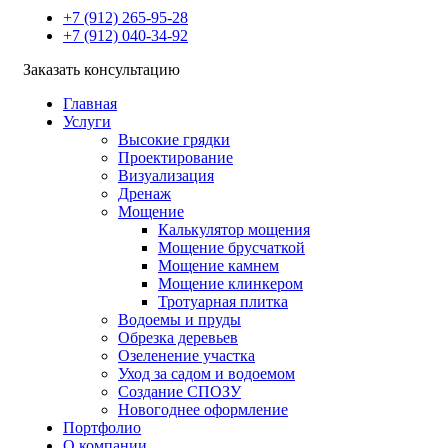
+7 (912) 265-95-28
+7 (912) 040-34-92
Заказать консультацию
Главная
Услуги
Высокие грядки
Проектирование
Визуализация
Дренаж
Мощение
Калькулятор мощения
Мощение брусчаткой
Мощение камнем
Мощение клинкером
Тротуарная плитка
Водоемы и пруды
Обрезка деревьев
Озеленение участка
Уход за садом и водоемом
Создание СПОЗУ
Новогоднее оформление
Портфолио
О компании