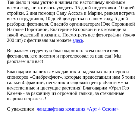
Так было и нам уютно в нашем по-настоящему любимом
всеми саду, не хотелось уходить. 15 дней подготовки, 10 дней
стройки, 2 дня помощи Саду Ассоль и Марии, редкая встреча
всех сотрудников, 10 дней дежурства в нашем саду, 5 дней
разборки фестиваля. Спасибо организаторам Юле Сорокиной
Наталье Поротовой, Екатерине Егоровой и их команде за
такой чудесный праздник. Посмотреть все фотографии (окол
200 шт) с фестиваля вы можете
здесь
.
Выражаем сердечную благодарность всем посетителя
фестиваля, кто посетил и проголосовал за наш сад! Мы
работаем для вас!
Благодарим наших самых давних и надежных партнеров и
спонсоров «Снабречфлот», которые предоставили нам 5 тонн
гальки 4 фракций, песчаник и садовый центр «Балтым» за
качественные и цветущие растения! Благодарим «Урал Гео
Камень» за раковину из огромной гальки, за стеклянные
шарики и эрклезы!
С уважением,
ландшафтная компания «Арт 4 Сезона»