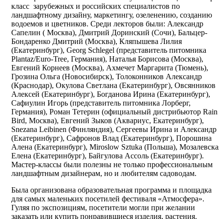
класс зарубежных и российских специалистов по
ландшафтному дизайну, маркетингу, озеленению, созданию
водоемов и цветников. Среди лекторов были: Александр
Сапелин ( Москва), Дмитрий Доринский (Сочи), Бальцер-
Бондаренко Дмитрий (Москва), Кляпышева Лилия
(Екатеринбург), Georg Schlegel (представитель питомника
Plantaz/Euro-Tree, Германия), Наталья Борисова (Москва),
Евгений Корнеев (Москва), Ахмечет Маргарита (Тюмень),
Грозина Ольга (Новосибирск), Толоконников Александр
(Краснодар), Окулова Светлана (Екатеринбург), Овсянников
Алексей (Екатеринбург), Богданова Ирина (Екатеринбург),
Сафиулин Игорь (представитель питомника Лорберг,
Германия), Роман Тетерин (официальный дистрибьютор Rain
Bird, Москва), Евгений Зыков (Аквариус, Екатеринбург),
Snezana Leibinen (Финляндия), Сергеевы Ирина и Александр
(Екатеринбург), Сафронов Влад (Екатеринбург), Порошина
Алена (Екатеринбург), Miroslow Sztuka (Польша), Мозалевска
Елена (Екатеринбург), Байгулова Ассоль (Екатеринбург).
Мастер-классы были полезны не только профессиональным
ландшафтным дизайнерам, но и любителям садоводам.
Была организована образовательная программа и площадка
для самых маленьких посетилей фестиваля «Атмосфера».
Гуляя по экспозициям, посетители могли при желании
заказать или купить понравившиеся изделия, растения.