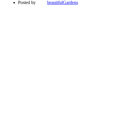
Posted by
beautifulGardens