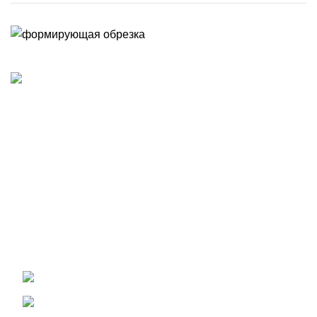
Разработка ландшафтных проектов, благоустройство и
озеленение участка. Профессиональный уход за садом.
Использование фото и видео с сайта запрещено без
разрешения правообладателя. Необходимо получить
письменное согласие автора или заключить договор на
размещение.
Контакты
+7 (912) 265-95-28
+7 (912) 040-34-92
help@art-4season.ru