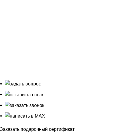
пользователей)
Согласие на обработку данных
© 2004 - 2026 гг. Ландшафтно-строительная компания
"
АРТ 4 Сезона
" ИП Фёдоровых Н.М ОГРИП
307660402200030
ВНИМАНИЕ! Содержимое данного сайта не является
рекламой, а предназначено для предоставления
посетителям сайта информации об услугах,
оказываемых нашей компанией с примерами уже
выполненных работ и услуг. Все цены, указанные на
сайте, не являются публичной офертой.
Заказать подарочный сертификат